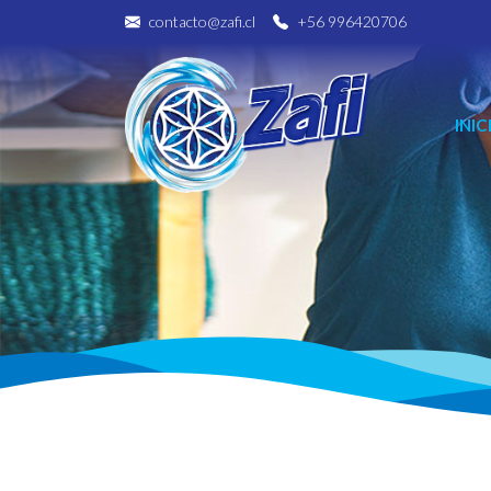
contacto@zafi.cl
+56 996420706
INIC