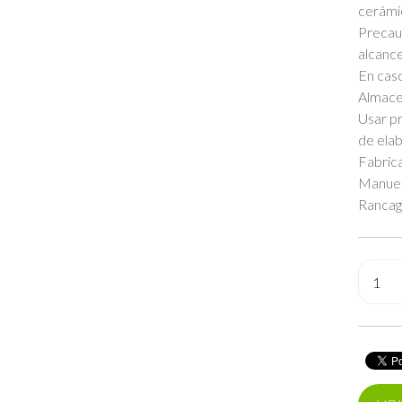
cerámi
Precauc
alcance
En caso
Almacen
Usar p
de elab
Fabric
Manuel
Rancag