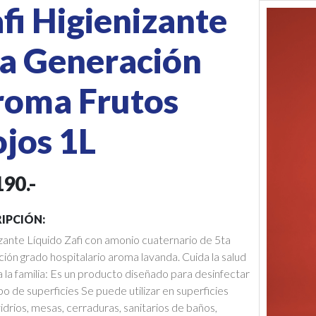
fi Higienizante
a Generación
roma Frutos
jos 1L
190.-
IPCIÓN:
zante Líquido Zafi con amonio cuaternario de 5ta
ión grado hospitalario aroma lavanda. Cuida la salud
 la familia: Es un producto diseñado para desinfectar
po de superficies Se puede utilizar en superficies
drios, mesas, cerraduras, sanitarios de baños,