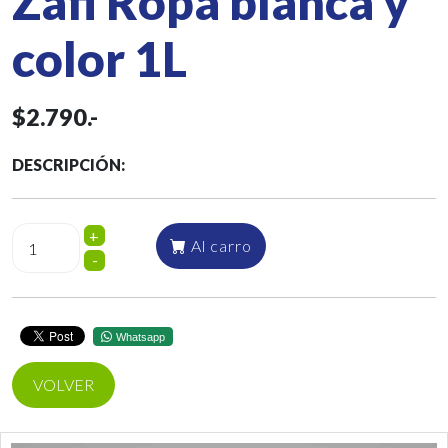
Zafi Ropa blanca y
color 1L
$2.790.-
DESCRIPCIÓN:
+
Al carro
-
Whatsapp
VOLVER