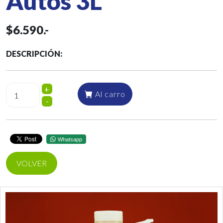
Autos 3L
$6.590.-
DESCRIPCIÓN:
+
Al carro
-
Whatsapp
VOLVER